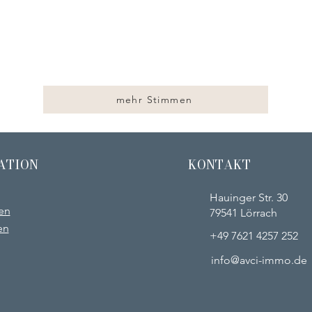
mehr Stimmen
ATION
KONTAKT
Hauinger Str. 30
en
79541 Lörrach
en
+49 7621 4257 252
info@avci-immo.de