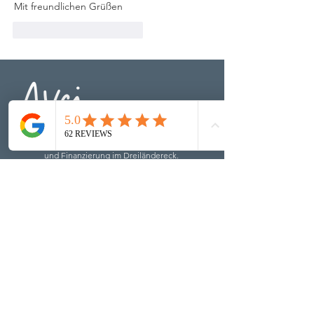
Mit freundlichen Grüßen 
Gefällt mir
Antworten
Ihr kompetenter Partner für Immobilienvermarktung
und Finanzierung im Dreiländereck.
NAVIGATION
Start
Immobilien
Leistungen
Über uns
Team
Kontakt